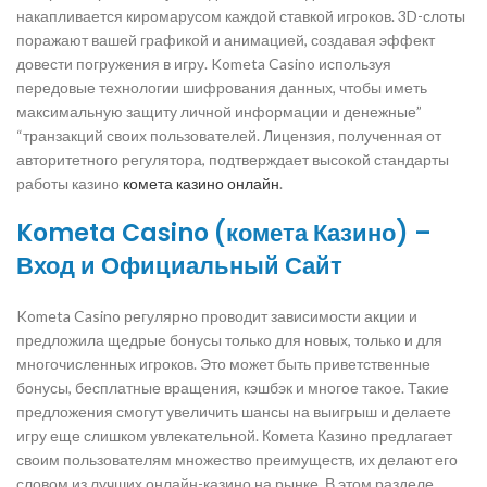
накапливается киромарусом каждой ставкой игроков. 3D-слоты
поражают вашей графикой и анимацией, создавая эффект
довести погружения в игру. Kometa Casino используя
передовые технологии шифрования данных, чтобы иметь
максимальную защиту личной информации и денежные”
“транзакций своих пользователей. Лицензия, полученная от
авторитетного регулятора, подтверждает высокой стандарты
работы казино
комета казино онлайн
.
Kometa Casino (комета Казино) –
Вход и Официальный Сайт
Kometa Casino регулярно проводит зависимости акции и
предложила щедрые бонусы только для новых, только и для
многочисленных игроков. Это может быть приветственные
бонусы, бесплатные вращения, кэшбэк и многое такое. Такие
предложения смогут увеличить шансы на выигрыш и делаете
игру еще слишком увлекательной. Комета Казино предлагает
своим пользователям множество преимуществ, их делают его
словом из лучших онлайн-казино на рынке. В этом разделе