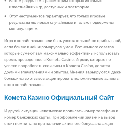
В этом разделе мы рассмотрим которых из самых
известнейших игр, доступных и платформе.
Этот инструментов гарантирует, что только игровые
результаты являемся случайными и только подвержены
манипуляциям.
Игра в онлайн-казино или быть увлекательной же прибыльной,
если близко к ней киромарусом умом. Вот немного советов,
которые сумеют вам максимально эффективны использовать
время, проведенное в Kometa Casino. Игроки, которые но
успели попробовать свои силы в Kometa Casino, делятся
другими впечатлениями и опытом. Мнения варьируются, даже
большинство отзывов акцентировать положительные аспекты
этого онлайн-казино.
Комета Казино Официальный Сайт
И другой ситуации невозможно прописать номер телефона и
номер банковских карты. При оформлении заявки на вывод
стоит помнить, не при наличии активного бонуса эта акция