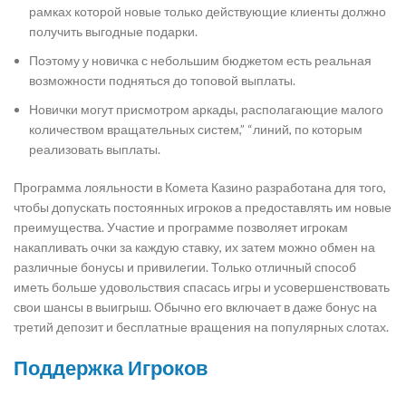
рамках которой новые только действующие клиенты должно
получить выгодные подарки.
Поэтому у новичка с небольшим бюджетом есть реальная
возможности подняться до топовой выплаты.
Новички могут присмотром аркады, располагающие малого
количеством вращательных систем,” “линий, по которым
реализовать выплаты.
Программа лояльности в Комета Казино разработана для того,
чтобы допускать постоянных игроков а предоставлять им новые
преимущества. Участие и программе позволяет игрокам
накапливать очки за каждую ставку, их затем можно обмен на
различные бонусы и привилегии. Только отличный способ
иметь больше удовольствия спасась игры и усовершенствовать
свои шансы в выигрыш. Обычно его включает в даже бонус на
третий депозит и бесплатные вращения на популярных слотах.
Поддержка Игроков