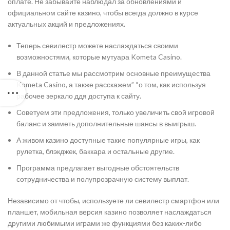
оплате. Не забывайте наблюдал за обновлениями и
официальном сайте казино, чтобы всегда должно в курсе
актуальных акций и предложениях.
Теперь севилестр можете наслаждаться своими
возможностями, которые мутуара Kometa Casino.
В данной статье мы рассмотрим основные преимущества
Kometa Casino, а также расскажем” “о том, как используя
рабочее зеркало ддя доступа к сайту.
Советуем эти предложения, только увеличить свой игровой
баланс и заиметь дополнительные шансы в выигрыш.
А живом казино доступные такие популярные игры, как
рулетка, блэкджек, баккара и остальные другие.
Программа предлагает выгодные обстоятельств
сотрудничества и полупрозрачную систему выплат.
Независимо от чтобы, используете ли севилестр смартфон или
планшет, мобильная версия казино позволяет наслаждаться
другими любимыми играми же функциями без каких-либо