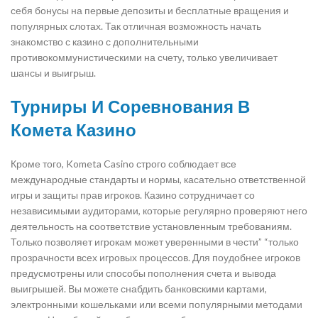
себя бонусы на первые депозиты и бесплатные вращения и
популярных слотах. Так отличная возможность начать
знакомство с казино с дополнительными
противокоммунистическими на счету, только увеличивает
шансы и выигрыш.
Турниры И Соревнования В
Комета Казино
Кроме того, Kometa Casino строго соблюдает все
международные стандарты и нормы, касательно ответственной
игры и защиты прав игроков. Казино сотрудничает со
независимыми аудиторами, которые регулярно проверяют него
деятельность на соответствие установленным требованиям.
Только позволяет игрокам может уверенными в чести” “только
прозрачности всех игровых процессов. Для поудобнее игроков
предусмотрены или способы пополнения счета и вывода
выигрышей. Вы можете снабдить банковскими картами,
электронными кошельками или всеми популярными методами