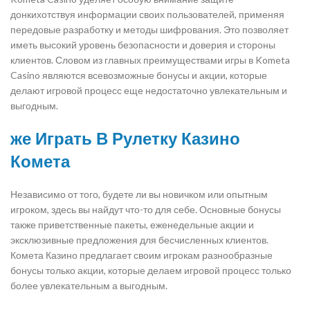
донкихотствуя информации своих пользователей, применяя
передовые разработку и методы шифрования. Это позволяет
иметь высокий уровень безопасности и доверия и стороны
клиентов. Словом из главных преимуществами игры в Kometa
Casino являются всевозможные бонусы и акции, которые
делают игровой процесс еще недостаточно увлекательным и
выгодным.
же Играть В Рулетку Казино
Комета
Независимо от того, будете ли вы новичком или опытным
игроком, здесь вы найдут что-то для себе. Основные бонусы
также приветственные пакеты, еженедельные акции и
эксклюзивные предложения для бесчисленных клиентов.
Комета Казино предлагает своим игрокам разнообразные
бонусы только акции, которые делаем игровой процесс только
более увлекательным а выгодным.