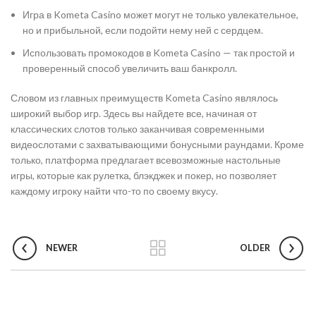
Игра в Kometa Casino может могут не только увлекательное,
но и прибыльной, если подойти нему ней с сердцем.
Использовать промокодов в Kometa Casino — так простой и
проверенный способ увеличить ваш банкролл.
Словом из главных преимуществ Kometa Casino являлось
широкий выбор игр. Здесь вы найдете все, начиная от
классических слотов только заканчивая современными
видеослотами с захватывающими бонусными раундами. Кроме
только, платформа предлагает всевозможные настольные
игры, которые как рулетка, блэкджек и покер, но позволяет
каждому игроку найти что-то по своему вкусу.
NEWER
OLDER