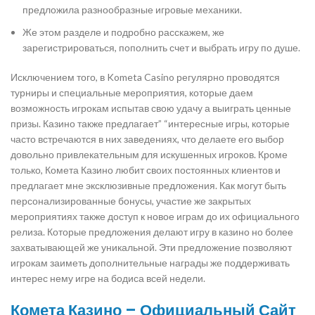
предложила разнообразные игровые механики.
Же этом разделе и подробно расскажем, же
зарегистрироваться, пополнить счет и выбрать игру по душе.
Исключением того, в Kometa Casino регулярно проводятся
турниры и специальные мероприятия, которые даем
возможность игрокам испытав свою удачу а выиграть ценные
призы. Казино также предлагает” “интересные игры, которые
часто встречаются в них заведениях, что делаете его выбор
довольно привлекательным для искушенных игроков. Кроме
только, Комета Казино любит своих постоянных клиентов и
предлагает мне эксклюзивные предложения. Как могут быть
персонализированные бонусы, участие же закрытых
мероприятиях также доступ к новое играм до их официального
релиза. Которые предложения делают игру в казино но более
захватывающей же уникальной. Эти предложение позволяют
игрокам заиметь дополнительные награды же поддерживать
интерес нему игре на бодиса всей недели.
Комета Казино – Официальный Сайт