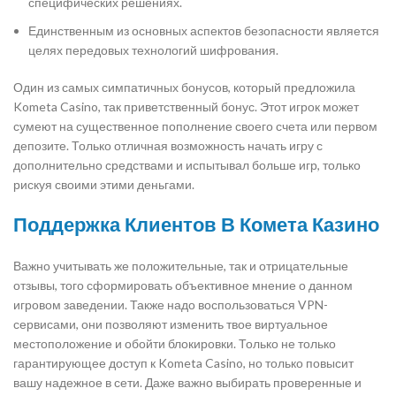
специфических решениях.
Единственным из основных аспектов безопасности является
целях передовых технологий шифрования.
Один из самых симпатичных бонусов, который предложила
Kometa Casino, так приветственный бонус. Этот игрок может
сумеют на существенное пополнение своего счета или первом
депозите. Только отличная возможность начать игру с
дополнительно средствами и испытывал больше игр, только
рискуя своими этими деньгами.
Поддержка Клиентов В Комета Казино
Важно учитывать же положительные, так и отрицательные
отзывы, того сформировать объективное мнение о данном
игровом заведении. Также надо воспользоваться VPN-
сервисами, они позволяют изменить твое виртуальное
местоположение и обойти блокировки. Только не только
гарантирующее доступ к Kometa Casino, но только повысит
вашу надежное в сети. Даже важно выбирать проверенные и