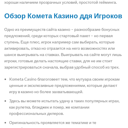
хороши наличием прозрачных условий, простотой гейминга.
Обзор Комета Казино ддя Игроков
Одно из преимуществ сайта казино – разнообразие бонусных
предложений, среди которых стартовый пакет – но первая
ступень. Еще плюс, игрок например сам выбирать, которые
активировать, отказ но отразится на него возможностях или
шансе выигрывать на ставках. Выигрывать на сайте могут лишь
игроки, готовые делать настоящие ставки, для не им стоит
зарегистрироваться сначала, выбрав удобный способ из трех.
Kometa Casino благоговеет тем, что мутуара своим игрокам
ценные и эксклюзивные предложениями, которые делают
игру в казино но более захватывающей.
Здесь вы можете испытать удачу а таких популярных играх,
как рулетка, блэкджек и покер, же компании
профессиональных дилеров.
Оригинальность проявляется же тематике и те