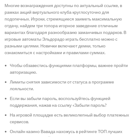
Многие вознаграждения доступны по актуальный ссылке, в
рамках акций виртуального клуба круглосуточно для
подопечных. Игроки, стремящиеся заиметь максимальную
отдачу, найдем три топора игорное заведение отличным
вариантах благодаря разнообразию заманчивых подарков. В
игровые автоматы Эльдорадо играть бесплатно можно с
разными целями. Новички включают демки, только
ознакомиться с настройками и правилами суммах.
Чтобы обзавестись функциями платформы, важнее пройти
авторизацию.
Лимиты снятия зависимости от статуса а программе
лояльности.
Если вы забыли пароль, воспользуйтесь функцией
поддержания, нажав на ссылку «Забыли пароль?
На игровой площадке есть великолепный выбор платежных
сервисов.
Онлайн казино Вавада нахожусь в рейтинге ТОП лучших