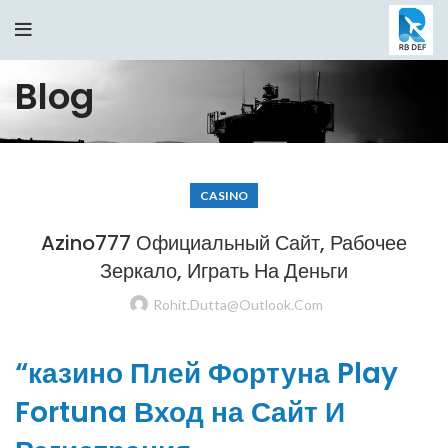
Blog
CASINO
Azino777 Официальный Сайт, Рабочее
Зеркало, Играть На Деньги
Rohit.dutta@outlook.com
“казино Плей Фортуна Play
Fortuna Вход на Сайт И