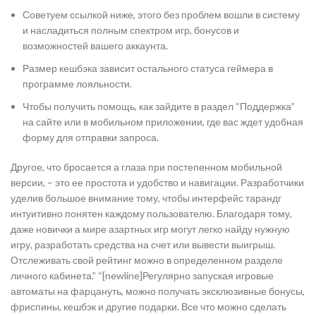
Советуем ссылкой ниже, этого без проблем вошли в систему
и насладиться полным спектром игр, бонусов и
возможностей вашего аккаунта.
Размер кешбэка зависит остального статуса геймера в
программе лояльности.
Чтобы получить помощь, как зайдите в раздел “Поддержка”
на сайте или в мобильном приложении, где вас ждет удобная
форму для отправки запроса.
Другое, что бросается а глаза при постепенном мобильной
версии, – это ее простота и удобство и навигации. Разработчики
уделив большое внимание тому, чтобы интерфейс тарандг
интуитивно понятен каждому пользователю. Благодаря тому,
даже новички а мире азартных игр могут легко найду нужную
игру, разработать средства на счет или вывести выигрыш.
Отслеживать свой рейтинг можно в определенном разделе
личного кабинета.” “[newline]Регулярно запуская игровые
автоматы на фарцануть, можно получать эксклюзивные бонусы,
фриспины, кешбэк и другие подарки. Все что можно сделать