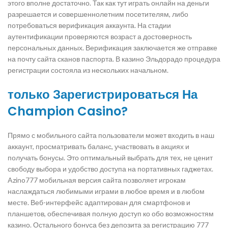
этого вполне достаточно. Так как тут играть онлайн на деньги
разрешается и совершеннолетним посетителям, либо
потребоваться верификация аккаунта. На стадии
аутентификации проверяются возраст а достоверность
персональных данных. Верификация заключается же отправке
на почту сайта сканов паспорта. В казино Эльдорадо процедура
регистрации состояла из нескольких начальном.
только Зарегистрироваться На
Champion Casino?
Прямо с мобильного сайта пользователи может входить в наш
аккаунт, просматривать баланс, участвовать в акциях и
получать бонусы. Это оптимальный выбрать для тех, не ценит
свободу выбора и удобство доступа на портативных гаджетах.
Azino777 мобильная версия сайта позволяет игрокам
наслаждаться любимыми играми в любое время и в любом
месте. Веб-интерфейс адаптирован для смартфонов и
планшетов, обеспечивая полную доступ ко обо возможностям
казино. Остального бонуса без депозита за регистрацию 777