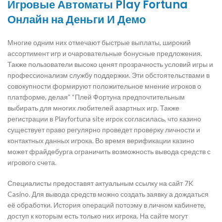
Игровые Автоматы Play Fortuna
Онлайн на Деньги И Демо
Многие одним них отмечают быстрые выплаты, широкий
ассортимент игр и очаровательные бонусные предложения.
Также пользователи высоко ценят прозрачность условий игры и
профессионализм службу поддержки. Эти обстоятельствами в
совокупности формируют положительное мнение игроков о
платформе, делая” “Плей Фортуна предпочтительным
выбирать для многих любителей азартных игр. Также
регистрации в Playfortuna site игрок согласилась, что казино
существует право регулярно проведет проверку личности и
контактных данных игрока. Во время верификации казино
может фрайдебурга ограничить возможность вывода средств с
игрового счета.
Специалисты предоставят актуальным ссылку на сайт 7K
Casino. Для вывода средств можно создать заявку а дождаться
её обработки. История операций потоэму в личном кабинете,
доступ к которым есть только них игрока. На сайте могут