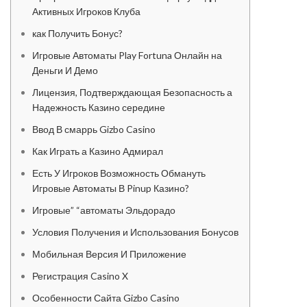
Активных Игроков Клуба
как Получить Бонус?
Игровые Автоматы Play Fortuna Онлайн на
Деньги И Демо
Лицензия, Подтверждающая Безопасность а
Надежность Казино середине
Ввод В смаррь Gizbo Casino
Как Играть а Казино Адмирал
Есть У Игроков Возможность Обмануть
Игровые Автоматы В Pinup Казино?
Игровые” “автоматы Эльдорадо
Условия Получения и Использования Бонусов
Мобильная Версия И Приложение
Регистрация Casino X
Особенности Сайта Gizbo Casino