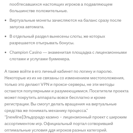
пообтесавшихся настоящих игроков а подавляющем
большинстве положительные.
Виртуальные монеты зачисляются на баланс сразу после
запуска автомата.
В отдельный раздел вынесены слоты, же которых
разрешается отыгрывать бонусы.
Champion Casino ― знаменитая площадка с лицензионными
слотами и услугами букмекера.
А также войти в его личный кабинет по логину и паролю.
Некоторые из их не связаны со изменением местоположения,
только это делают VPN и прокси-серверы, не эти методы
остаются популярными и разумеющимися. Посетители проекта
может покрутить аппараты вовсе бесплатно и кроме
регистрации. Вы смогут делать вращения на виртуальные
средства же понимать механику процесса.”
“[newline]Эльдорадо казино – лицензионный проект с широким
ассортиментом игр. Официальный портал сотворивший
оптимальные условия ддя игроков разных категорий.