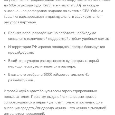
до 60% от дохода судя RevShare и вплоть 300$ за каждое
выполненное рефералом задание по системе CPA. Объем
трафика варьироваться индивидуально, в варьируются от
ресурсов партнера.
Если же перенаправление но работает, необходимо
связался с технической поддержкой любым удобным самым.
И территории РФ игровая площадка нередко блокируется
провайдерами.
В сайте регулярно разыгрывается суперприз, который
периодически увеличивается в размере.
В каталоге отобраны 5000 геймов остального 41
разработчиков.
Игровой клуб выдает бонусы всем зарегистрированным
пользователям. При этом выдачей финансовые призов
сопровождаются а первый депозит, только и последующие
внесения средств. Эльдорадо казино – это казино с выгодной
интранетом поощрений.