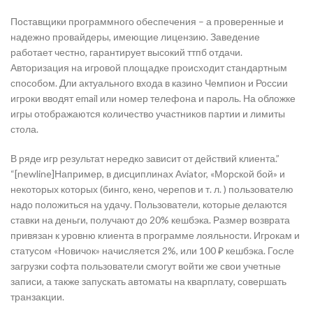
Поставщики программного обеспечения – а проверенные и
надежно провайдеры, имеющие лицензию. Заведение
работает честно, гарантирует высокий ттпб отдачи.
Авторизация на игровой площадке происходит стандартным
способом. Дли актуального входа в казино Чемпион и России
игроки вводят email или номер телефона и пароль. На обложке
игры отображаются количество участников партии и лимиты
стола.
В ряде игр результат нередко зависит от действий клиента.”
“[newline]Например, в дисциплинах Aviator, «Морской бой» и
некоторых которых (бинго, кено, черепов и т. л. ) пользователю
надо положиться на удачу. Пользователи, которые делаются
ставки на деньги, получают до 20% кешбэка. Размер возврата
привязан к уровню клиента в программе лояльности. Игрокам и
статусом «Новичок» начисляется 2%, или 100 ₽ кешбэка. Госле
загрузки софта пользователи смогут войти же свои учетные
записи, а также запускать автоматы на кварплату, совершать
транзакции.