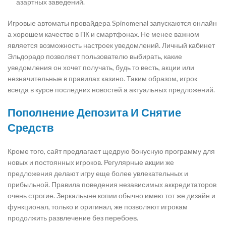
азартных заведений.
Игровые автоматы провайдера Spinomenal запускаются онлайн
а хорошем качестве в ПК и смартфонах. Не менее важном
является возможность настроек уведомлений. Личный кабинет
Эльдорадо позволяет пользователю выбирать, какие
уведомления он хочет получать, будь то весть, акции или
незначительные в правилах казино. Таким образом, игрок
всегда в курсе последних новостей а актуальных предложений.
Пополнение Депозита И Снятие
Средств
Кроме того, сайт предлагает щедрую бонусную программу для
новых и постоянных игроков. Регулярные акции же
предложения делают игру еще более увлекательных и
прибыльной. Правила поведения независимых аккредитаторов
очень строгие. Зеркальыне копии обычно имею тот же дизайн и
функционал, только и оригинал, же позволяют игрокам
продолжить развлечение без перебоев.